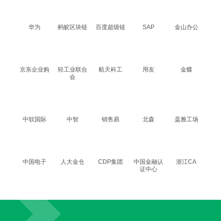
华为
蚂蚁区块链
百度超级链
SAP
金山办公
京东企业购
轻工业联合
航天科工
用友
金蝶
会
中软国际
中智
销售易
北森
盖雅工场
中国电子
人大金仓
CDP集团
中国金融认
浙江CA
证中心