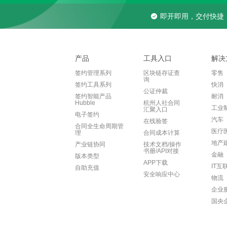
即开即用，交付快捷
产品
工具入口
解决
签约管理系列
区块链存证查
零售
询
签约工具系列
快消
公证仲裁
签约智能产品
耐消
Hubble
杭州人社合同
工业
汇聚入口
电子签约
汽车
在线验签
合同全生命周期管
医疗
理
合同成本计算
地产
产业链协同
技术文档/操作
书册/API对接
金融
版本类型
APP下载
IT互
自助充值
安全响应中心
物流
企业
国央