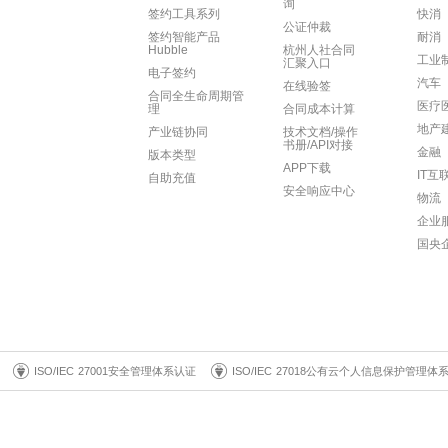
询
签约工具系列
快消
公证仲裁
签约智能产品
耐消
Hubble
杭州人社合同
工业
汇聚入口
电子签约
汽车
在线验签
合同全生命周期管
医疗
理
合同成本计算
地产
产业链协同
技术文档/操作
书册/API对接
金融
版本类型
APP下载
IT互
自助充值
安全响应中心
物流
企业
国央
ISO/IEC 27001安全管理体系认证
ISO/IEC 27018公有云个人信息保护管理体