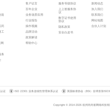
客户证言
服务等级协议
新闻动态
百年企业
上上签服务协
加入我们
议
制造
业务场景应用
联系我们
数字证书使用
行业报告
网站地图
协议
医药
操作视频
合伙人计划
隐私政策
建工
品牌活动
安全白皮书
政策解读
联网
帮助中心
服务
企
系认证
ISO 22301 业务连续性管理体系认证
英国标准协会（BSI）全球首张ISO3
Copyright © 2014-2026 杭州尚尚签网络