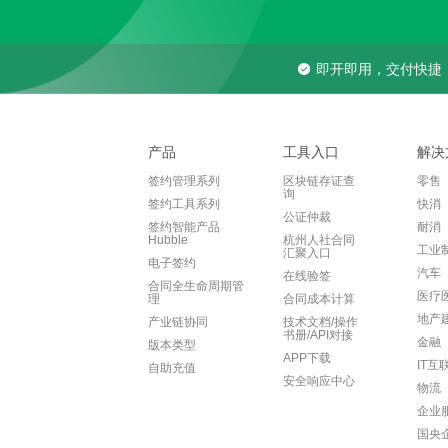
即开即用，交付快捷
产品
工具入口
解决
签约管理系列
区块链存证查
零售
询
签约工具系列
快消
公证仲裁
签约智能产品
耐消
Hubble
杭州人社合同
工业
汇聚入口
电子签约
汽车
在线验签
合同全生命周期管
医疗
理
合同成本计算
地产
产业链协同
技术文档/操作
书册/API对接
金融
版本类型
APP下载
IT互
自助充值
安全响应中心
物流
企业
国央