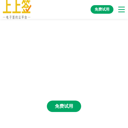
免费试用
产业链协同
打通企业上下游至全产业签署网络，促进商业生
态高效运转。
免费试用