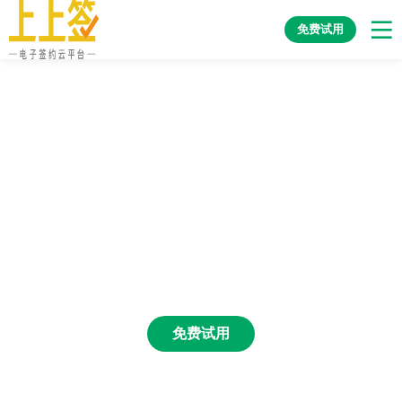
免费试用
签约管理系列
构筑多场景法律有效性协议的签署平台，集“发-
收-验-签-存-管”于一体，适配多终端与多平台。
免费试用