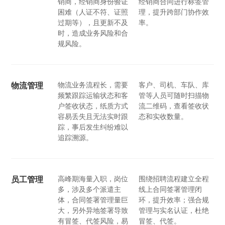
销商，经销商身份验证
经销商合同进行标签管
困难（人证不符、证照
理，提升跨部门协作效
过期等），且更新不及
率。
时，造成业务风险和合
规风险。
物流业务流程长，需要
客户、司机、车队、库
物流管理
频繁跟踪运输状态和客
管等人员可随时扫描物
户签收状态，纸质方式
流二维码，查看签收状
容易丢失且无法实时跟
态和实收数量。
踪，事后发生纠纷难以
追踪溯源。
高峰期海量入职，岗位
围绕招聘流程建立全程
员工管理
多，涉及多个派遣主
线上合同签署管理闭
体，合同签署管理量巨
环，提升效率；强合规
大，另外异地签署导致
管理与实名认证，杜绝
有冒签、代签风险，易
冒签、代签。