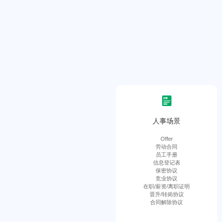
人事场景
Offer
劳动合同
员工手册
信息登记表
保密协议
竞业协议
在职/薪资/离职证明
晋升/转岗协议
合同解除协议