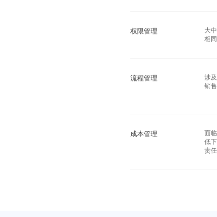
权限管理
大
相
流程管理
涉
销
成本管理
面
低
责