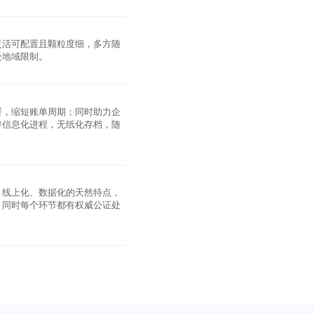
灵活可配置且颗粒度细，多方随
受地域限制。
署，缩短账单周期；同时助力企
伴信息化进程，无纸化存档，随
、线上化、数据化的天然特点，
，同时每个环节都有权威公证处