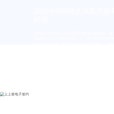
国内外500强企业客户服
经验
帮助客户成功是上上签长期坚持的企业价值观，基
500强企业客户的服务实践，上上签已经形成完整
提供轻量级部署、快速实施交付的全程服务，保障
线，显著提升合同签署与管理体验，标准化产品最