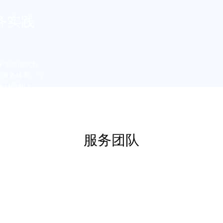
务实践
于多年国内外
的服务体系，可
项目顺利上
快7天交付。
服务团队