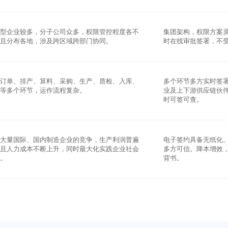
中型企业较多，分子公司众多，权限管控程度各不
集团架构，权限方案
同且分布各地，涉及跨区域跨部门协同。
时在线审批签署，不
及订单、排产、算料、采购、生产、质检、入库、
多个环节多方实时签
售等多个环节，运作流程复杂。
业及上下游供应链伙
时可签可查。
临大量国际、国内制造企业的竞争，生产利润普遍
电子签约具备无纸化
下且人力成本不断上升，同时最大化实践企业社会
多方可信。降本增效
任。
背书。