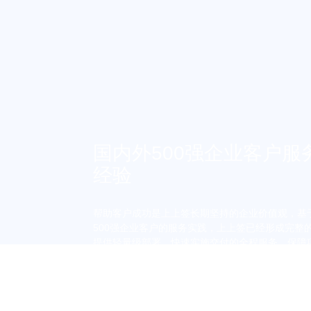
国内外500强企业客户服
经验
帮助客户成功是上上签长期坚持的企业价值观，基
500强企业客户的服务实践，上上签已经形成完整
提供轻量级部署、快速实施交付的全程服务，保障
线，显著提升合同签署与管理体验，标准化产品最