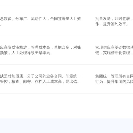
工总数多、分布广、流动性大，合同签署量大且效
批量发送，即时签署
低。
作，提升签约效率。
供应商资质审核难，管理成本高，单据众多，对账
实现供应商基础数据
算频繁，人工处理导致出错率高。
链，实现精细化管理
部缺乏对加盟店、分子公司的业务合同、印章统一
集团统一管理所有合
理管控，核查、邮寄、存档人工成本高，易出错。
行为，提升集团的风