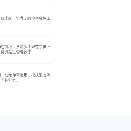
，线上统一管理，减少事务性工
动态管理，从源头上规范了供应
，提升渠道管理效率。
同，杜绝印章滥用、模板乱改等
险管控能力。