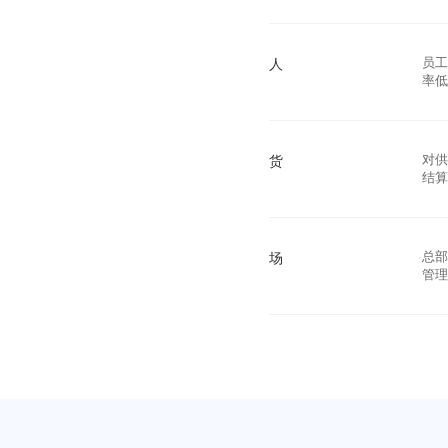
人
员
率
货
对
结
场
总
管