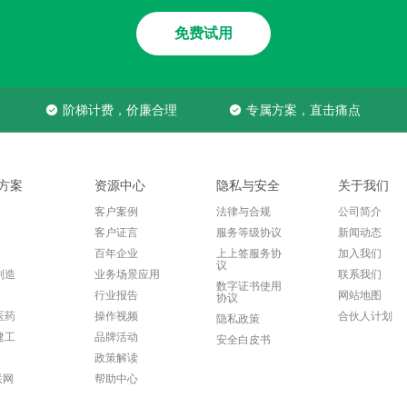
免费试用
阶梯计费，价廉合理
专属方案，直击痛点
方案
资源中心
隐私与安全
关于我们
客户案例
法律与合规
公司简介
客户证言
服务等级协议
新闻动态
百年企业
上上签服务协
加入我们
议
制造
业务场景应用
联系我们
数字证书使用
行业报告
网站地图
协议
医药
操作视频
合伙人计划
隐私政策
建工
品牌活动
安全白皮书
政策解读
联网
帮助中心