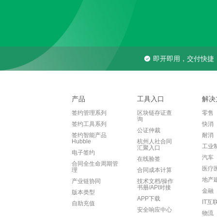
即开即用，交付快捷
产品
工具入口
解决
签约管理系列
区块链存证查
零售
询
签约工具系列
快消
公证仲裁
签约智能产品
耐消
Hubble
杭州人社合同
工业
汇聚入口
电子签约
汽车
在线验签
合同全生命周期管
医疗
理
合同成本计算
地产
产业链协同
技术文档/操作
书册/API对接
金融
版本类型
APP下载
IT互
自助充值
安全响应中心
物流