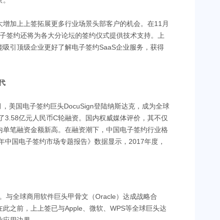
景。
大增加上上签拓展更多行业场景头部客户的机会。在11月
电子签约还将为各大分论坛的签约仪式提供技术支持。上
吸引顶级企业更好了解电子签约SaaS企业服务，获得
代
，美国电子签约巨头DocuSign登陆纳斯达克，成为全球
了3.58亿元人民币C轮融资。国内权威媒体评价，其不仅
业内单笔融资金额新高。在融资潮下，中国电子签约行业格
18年中国电子签约市场专题报告》数据显示，2017年度，
。
。与全球商用软件巨头甲骨文（Oracle）达成战略合
之前，上上签已与Apple、微软、WPS等全球巨头达