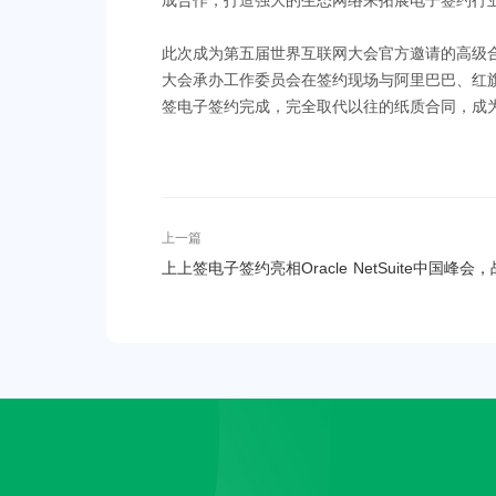
成合作，打造强大的生态网络来拓展电子签约行
此次成为第五届世界互联网大会官方邀请的高级
大会承办工作委员会在签约现场与阿里巴巴、红
签电子签约完成，完全取代以往的纸质合同，成
上一篇
上上签电子签约亮相Oracle NetSuite中国峰会，
略携手共赢To B生态