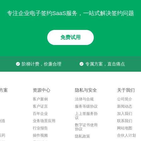
专注企业电子签约SaaS服务，一站式解决签约问题
免费试用
阶梯计费，价廉合理
专属方案，直击痛点
方案
资源中心
隐私与安全
关于我们
客户案例
法律与合规
公司简介
客户证言
服务等级协议
新闻动态
百年企业
上上签服务协
加入我们
议
制造
业务场景应用
联系我们
数字证书使用
行业报告
网站地图
协议
医药
操作视频
合伙人计划
隐私政策