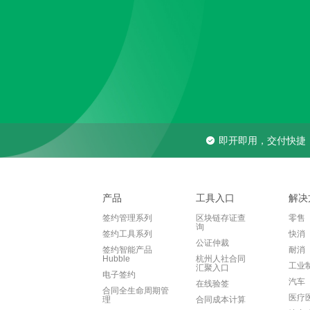
即开即用，交付快捷
产品
工具入口
解决
签约管理系列
区块链存证查
零售
询
签约工具系列
快消
公证仲裁
签约智能产品
耐消
Hubble
杭州人社合同
工业
汇聚入口
电子签约
汽车
在线验签
合同全生命周期管
医疗
理
合同成本计算