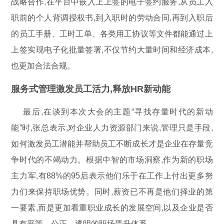
战略合作,在平台中嵌入上上签的电子签约服务,从员工入
职前的个人背调授权书,到入职时的劳动合同,再到入职后
的员工手册、工时工单、各类用工协议等文件都能通过上
上签实现电子化批量签署,不仅节约大量时间和经济成本,
也更加合法合规。
服务式管理激发员工活力,释放HR新动能
最后,在谈到本次大会的主题“寻找存量时代的新动
能”时,张总表示,对企业人力资源部门来说,管理只是手段,
如何激发员工潜能并帮助员工不断成长才是企业在存量竞
争时代的不竭动力。根据中智的市场洞察,作为新的职场
主力军,有88%的95后表示他们乐于在工作上付出更多努
力们来保持职场优势。同时,薪资已不再是他们择业的第
一要素,而是更加看重职业成长的发展空间,以及企业是否
具有平等、公正、透明的职场晋升体系。