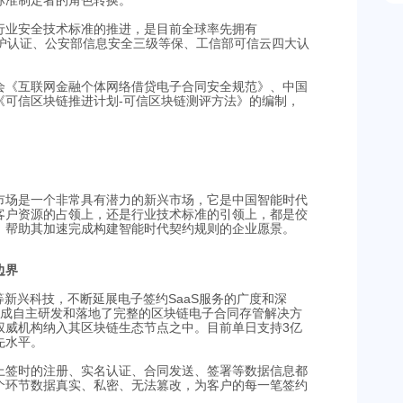
标准制定者的角色转换。
行业安全技术标准的推进，是目前全球率先拥有
人隐私保护认证、公安部信息安全三级等保、工信部可信云四大认
会《互联网金融个体网络借贷电子合同安全规范》、中国
《可信区块链推进计划-可信区块链测评方法》的编制，
市场是一个非常具有潜力的新兴市场，它是中国智能时代
客户资源的占领上，还是行业技术标准的引领上，都是佼
，帮助其加速完成构建智能时代契约规则的企业愿景。
边界
等新兴科技，不断延展电子签约SaaS服务的广度和深
完成自主研发和落地了完整的区块链电子合同存管解决方
权威机构纳入其区块链生态节点之中。目前单日支持3亿
先水平。
上签时的注册、实名认证、合同发送、签署等数据信息都
个环节数据真实、私密、无法篡改，为客户的每一笔签约