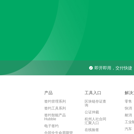
即开即用，交付快捷
产品
工具入口
解决
签约管理系列
区块链存证查
零售
询
签约工具系列
快消
公证仲裁
签约智能产品
耐消
Hubble
杭州人社合同
工业
汇聚入口
电子签约
汽车
在线验签
合同全生命周期管