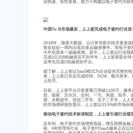
业快速、良性发展，致力于构建以电子签约为纽带
中国To B市场爆发，上上签完成电子签约行业首
2018年，随着大数据、云计算等新兴技术逐渐成
曾在短短一周内出现30多起融资事件。而电子签
今年也迎来一波融资潮。其中，上上签以行业领
完成1亿元B轮融资后不到半年，上上签再获全
业率先完成C轮融资的平台。
据了解，上上签以SaaS模式为企业提供完整的电
来，上上签已先后完成经纬、DCM、顺为资本、
人民币。
目前，上上签平台日签署量已突破1100万，服
想、链家、沃尔沃、吉利、一汽、美团、知乎、金
团、永辉超市、优信二手车、瓜子二手车、人人
的市场调研报告显示，上上签以33.6%的市场份
推动电子签约技术标准制定，上上签引领行业规
近年间，电子签约市场增势迅猛，继互联网金融
链、HR管理等行业，电子签约SaaS服务正在