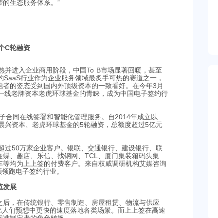
的生态服务体系。”
个C轮融资
熟并进入企业商用阶段，中国To B市场显著回暖，甚至
约SaaS行业作为企业服务领域最炙手可热的赛道之一，
跑者的姿态受到国内外顶级资本的一致看好。在今年3月
球一线老牌资本老虎环球基金的青睐，成为中国电子签约行
子合同在线签署和智能化管理服务。自2014年成立以
晨兴资本、老虎环球基金的5轮融资，总额度超过5亿元
务超过50万家企业客户。银联、交通银行、建设银行、联
蝶、趣店、乐信、找钢网、TCL、厦门集装箱码头集
车等均为上上签的付费客户。来自权威调研机构艾媒咨询
额领跑电子签约行业。
范发展
之后，在传统银行、零售制造、房屋租赁、物流与供应
以比人们预想中更快的速度落地各类场景。而上上签在高速