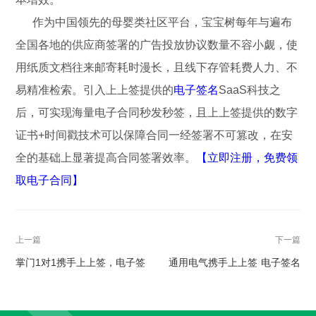
作为中国领先的母婴类社区平台，宝宝树每年与遍布
全国各地的供应商签署的广告投放协议数量不容小觑，使
用纸质文档往来邮寄耗时漫长，且线下存管耗费人力、不
易精准检索。引入上上签提供的
电子签名
SaaS科技之
后，可实现海量电子合同秒发秒签，且上上签提供的数字
证书+时间戳技术可以保障合同一经签署不可篡改，在安
全的基础上显著提高合同签署效率。
【立即注册，免费领
取电子合同】
上一篇
下一篇
掌门1对1携手上上签，电子签
通用电气携手上上签 电子签名
名SaaS科技助力在线教育降本
助推企业HR部门效率飞升
提速