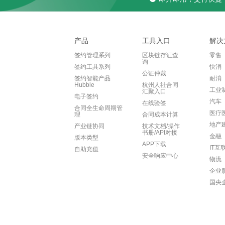
产品
工具入口
解决
签约管理系列
区块链存证查
零售
询
签约工具系列
快消
公证仲裁
签约智能产品
耐消
Hubble
杭州人社合同
工业
汇聚入口
电子签约
汽车
在线验签
合同全生命周期管
医疗
理
合同成本计算
地产
产业链协同
技术文档/操作
书册/API对接
金融
版本类型
APP下载
IT互
自助充值
安全响应中心
物流
企业
国央