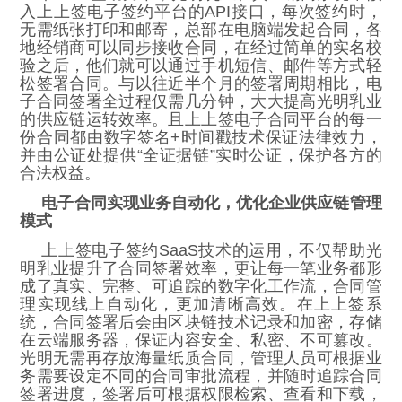
入上上签电子签约平台的API接口，每次签约时，
无需纸张打印和邮寄，总部在电脑端发起合同，各
地经销商可以同步接收合同，在经过简单的实名校
验之后，他们就可以通过手机短信、邮件等方式轻
松签署合同。与以往近半个月的签署周期相比，电
子合同签署全过程仅需几分钟，大大提高光明乳业
的供应链运转效率。且上上签电子合同平台的每一
份合同都由数字签名+时间戳技术保证法律效力，
并由公证处提供“全证据链”实时公证，保护各方的
合法权益。
电子合同实现业务自动化，优化企业供应链管理
模式
上上签电子签约SaaS技术的运用，不仅帮助光
明乳业提升了合同签署效率，更让每一笔业务都形
成了真实、完整、可追踪的数字化工作流，合同管
理实现线上自动化，更加清晰高效。在上上签系
统，合同签署后会由区块链技术记录和加密，存储
在云端服务器，保证内容安全、私密、不可篡改。
光明无需再存放海量纸质合同，管理人员可根据业
务需要设定不同的合同审批流程，并随时追踪合同
签署进度，签署后可根据权限检索、查看和下载，