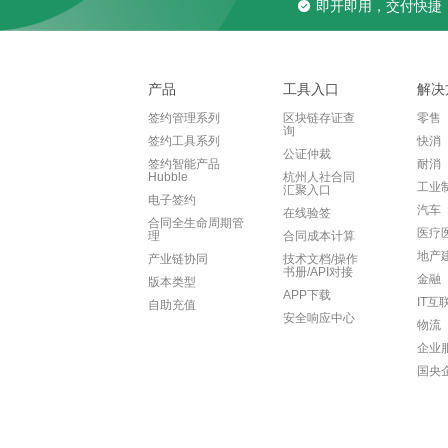
即开即用，交付快捷
产品
工具入口
解决
签约管理系列
区块链存证查
零售
询
签约工具系列
快消
公证仲裁
签约智能产品
耐消
Hubble
杭州人社合同
工业
汇聚入口
电子签约
汽车
在线验签
合同全生命周期管
医疗
理
合同成本计算
地产
产业链协同
技术文档/操作
书册/API对接
金融
版本类型
APP下载
IT互
自助充值
安全响应中心
物流
企业
国央