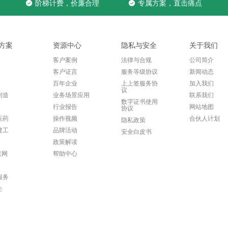
阶梯计费，价廉合理
专属方案，直击痛点
方案
资源中心
隐私与安全
关于我们
客户案例
法律与合规
公司简介
客户证言
服务等级协议
新闻动态
百年企业
上上签服务协
加入我们
议
制造
业务场景应用
联系我们
数字证书使用
行业报告
网站地图
协议
医药
操作视频
合伙人计划
隐私政策
建工
品牌活动
安全白皮书
政策解读
联网
帮助中心
服务
企