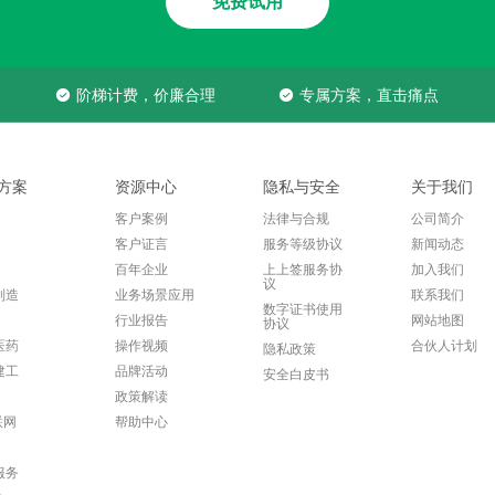
免费试用
阶梯计费，价廉合理
专属方案，直击痛点
方案
资源中心
隐私与安全
关于我们
客户案例
法律与合规
公司简介
客户证言
服务等级协议
新闻动态
百年企业
上上签服务协
加入我们
议
制造
业务场景应用
联系我们
数字证书使用
行业报告
网站地图
协议
医药
操作视频
合伙人计划
隐私政策
建工
品牌活动
安全白皮书
政策解读
联网
帮助中心
服务