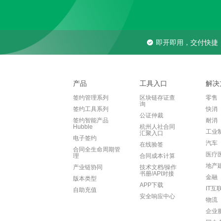
即开即用，交付快捷
产品
工具入口
解决
签约管理系列
区块链存证查
零售
询
签约工具系列
快消
公证仲裁
签约智能产品
耐消
Hubble
杭州人社合同
工业
汇聚入口
电子签约
汽车
在线验签
合同全生命周期管
医疗
理
合同成本计算
地产
产业链协同
技术文档/操作
书册/API对接
金融
版本类型
APP下载
IT互
自助充值
安全响应中心
物流
企业