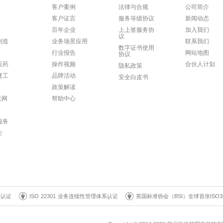
客户案例
法律与合规
公司简介
客户证言
服务等级协议
新闻动态
百年企业
上上签服务协
加入我们
议
制造
业务场景应用
联系我们
数字证书使用
行业报告
网站地图
协议
医药
操作视频
合伙人计划
隐私政策
建工
品牌活动
安全白皮书
政策解读
联网
帮助中心
服务
企
系认证
ISO 22301 业务连续性管理体系认证
英国标准协会（BSI）全球首张ISO3