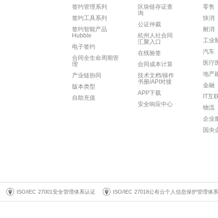
签约管理系列
区块链存证查
零售
询
签约工具系列
快消
公证仲裁
签约智能产品
耐消
Hubble
杭州人社合同
工业
汇聚入口
电子签约
汽车
在线验签
合同全生命周期管
医疗
理
合同成本计算
地产
产业链协同
技术文档/操作
书册/API对接
金融
版本类型
APP下载
IT互
自助充值
安全响应中心
物流
企业
国央
ISO/IEC 27001安全管理体系认证
ISO/IEC 27018公有云个人信息保护管理体