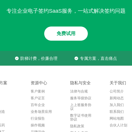
专注企业电子签约SaaS服务，一站式解决签约问题
免费试用
阶梯计费，价廉合理
专属方案，直击痛点
方案
资源中心
隐私与安全
关于我们
客户案例
法律与合规
公司简介
客户证言
服务等级协议
新闻动态
百年企业
上上签服务协
加入我们
议
制造
业务场景应用
联系我们
数字证书使用
行业报告
网站地图
协议
医药
操作视频
合伙人计划
隐私政策