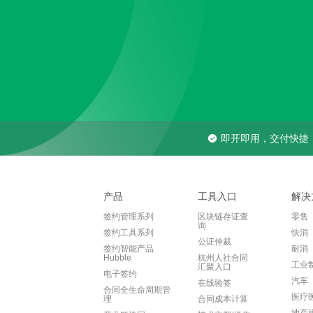
即开即用，交付快捷
产品
工具入口
解决
签约管理系列
区块链存证查
零售
询
签约工具系列
快消
公证仲裁
签约智能产品
耐消
Hubble
杭州人社合同
工业
汇聚入口
电子签约
汽车
在线验签
合同全生命周期管
医疗
理
合同成本计算