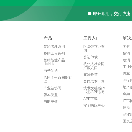
即开即用，交付快捷
产品
工具入口
解决
签约管理系列
区块链存证查
零售
询
签约工具系列
快消
公证仲裁
签约智能产品
耐消
Hubble
杭州人社合同
工业
汇聚入口
电子签约
汽车
在线验签
合同全生命周期管
医疗
理
合同成本计算
地产
产业链协同
技术文档/操作
书册/API对接
金融
版本类型
APP下载
IT互
自助充值
安全响应中心
物流
企业
国央