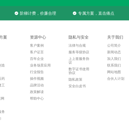
阶梯计费，价廉合理
专属方案，直击痛点
方案
资源中心
隐私与安全
关于我们
客户案例
法律与合规
公司简介
客户证言
服务等级协议
新闻动态
百年企业
上上签服务协
加入我们
议
制造
业务场景应用
联系我们
数字证书使用
行业报告
网站地图
协议
医药
操作视频
合伙人计划
隐私政策
建工
品牌活动
安全白皮书
政策解读
联网
帮助中心
服务
企