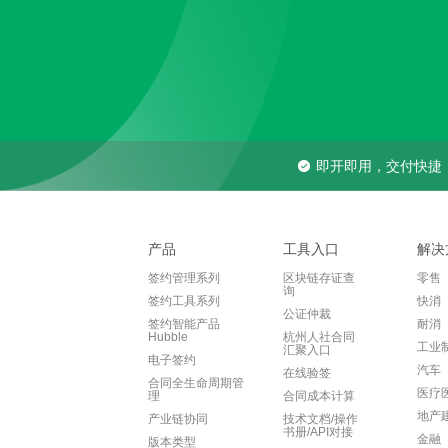
即开即用，交付快捷
产品
工具入口
解决
签约管理系列
区块链存证查
零售
询
签约工具系列
快消
公证仲裁
签约智能产品
耐消
Hubble
杭州人社合同
工业
汇聚入口
电子签约
汽车
在线验签
合同全生命周期管
医疗
理
合同成本计算
地产
产业链协同
技术文档/操作
书册/API对接
金融
版本类型