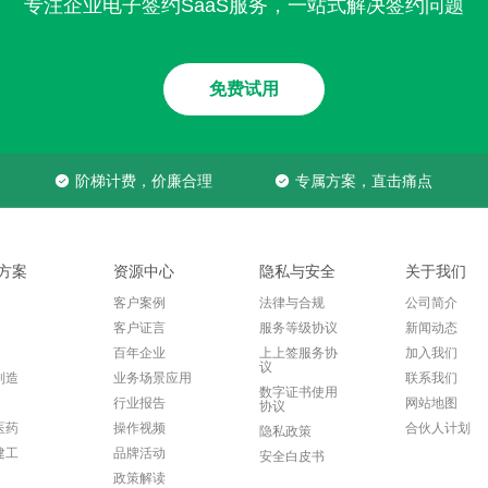
专注企业电子签约SaaS服务，一站式解决签约问题
免费试用
阶梯计费，价廉合理
专属方案，直击痛点
方案
资源中心
隐私与安全
关于我们
客户案例
法律与合规
公司简介
客户证言
服务等级协议
新闻动态
百年企业
上上签服务协
加入我们
议
制造
业务场景应用
联系我们
数字证书使用
行业报告
网站地图
协议
医药
操作视频
合伙人计划
隐私政策
建工
品牌活动
安全白皮书
政策解读