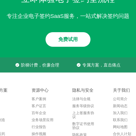
专注企业电子签约SaaS服务，一站式解决签约问题
免费试用
阶梯计费，价廉合理
专属方案，直击痛点
方案
资源中心
隐私与安全
关于我们
客户案例
法律与合规
公司简介
客户证言
服务等级协议
新闻动态
百年企业
上上签服务协
加入我们
议
制造
业务场景应用
联系我们
数字证书使用
行业报告
网站地图
协议
医药
操作视频
合伙人计划
隐私政策