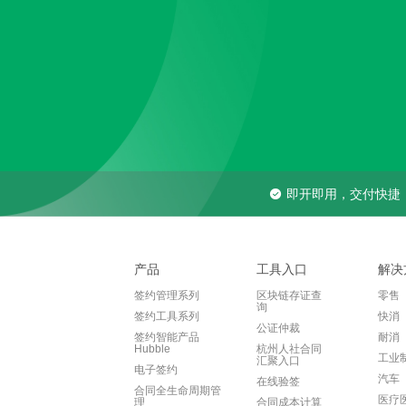
即开即用，交付快捷
产品
工具入口
解决
签约管理系列
区块链存证查
零售
询
签约工具系列
快消
公证仲裁
签约智能产品
耐消
Hubble
杭州人社合同
工业
汇聚入口
电子签约
汽车
在线验签
合同全生命周期管
医疗
理
合同成本计算