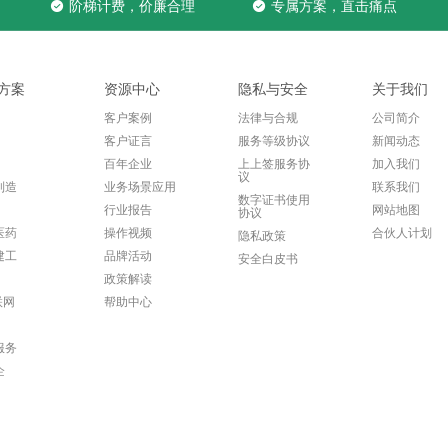
阶梯计费，价廉合理
专属方案，直击痛点
方案
资源中心
隐私与安全
关于我们
客户案例
法律与合规
公司简介
客户证言
服务等级协议
新闻动态
百年企业
上上签服务协
加入我们
议
制造
业务场景应用
联系我们
数字证书使用
行业报告
网站地图
协议
医药
操作视频
合伙人计划
隐私政策
建工
品牌活动
安全白皮书
政策解读
联网
帮助中心
服务
企