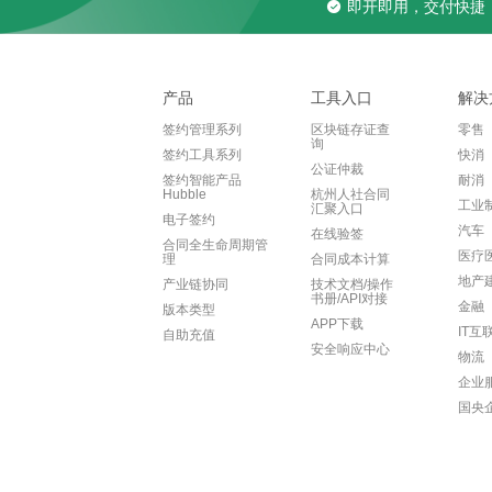
即开即用，交付快捷
产品
工具入口
解决
签约管理系列
区块链存证查
零售
询
签约工具系列
快消
公证仲裁
签约智能产品
耐消
Hubble
杭州人社合同
工业
汇聚入口
电子签约
汽车
在线验签
合同全生命周期管
医疗
理
合同成本计算
地产
产业链协同
技术文档/操作
书册/API对接
金融
版本类型
APP下载
IT互
自助充值
安全响应中心
物流
企业
国央