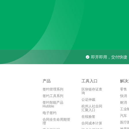
即开即用，交付快捷
产品
工具入口
解决
签约管理系列
区块链存证查
零售
询
签约工具系列
快消
公证仲裁
签约智能产品
耐消
Hubble
杭州人社合同
工业
汇聚入口
电子签约
汽车
在线验签
合同全生命周期管
医疗
理
合同成本计算