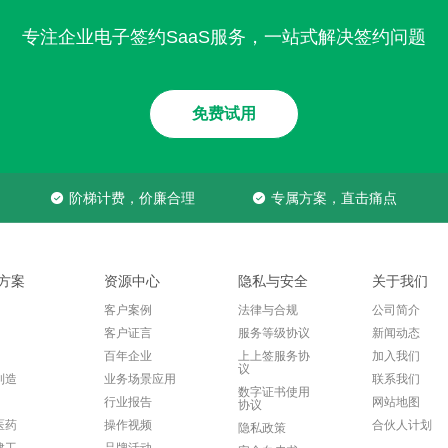
专注企业电子签约SaaS服务，一站式解决签约问题
免费试用
阶梯计费，价廉合理
专属方案，直击痛点
方案
资源中心
隐私与安全
关于我们
客户案例
法律与合规
公司简介
客户证言
服务等级协议
新闻动态
百年企业
上上签服务协
加入我们
议
制造
业务场景应用
联系我们
数字证书使用
行业报告
网站地图
协议
医药
操作视频
合伙人计划
隐私政策