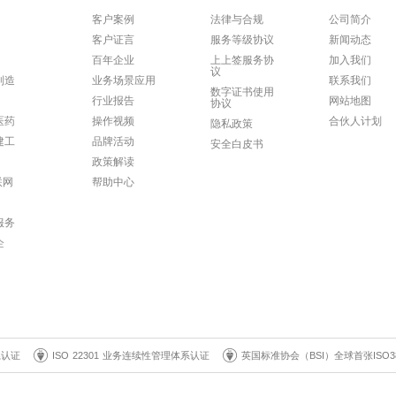
客户案例
法律与合规
公司简介
客户证言
服务等级协议
新闻动态
百年企业
上上签服务协
加入我们
议
制造
业务场景应用
联系我们
数字证书使用
行业报告
网站地图
协议
医药
操作视频
合伙人计划
隐私政策
建工
品牌活动
安全白皮书
政策解读
联网
帮助中心
服务
企
系认证
ISO 22301 业务连续性管理体系认证
英国标准协会（BSI）全球首张ISO3