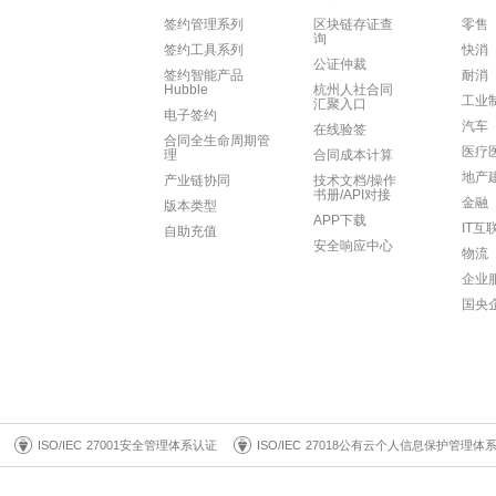
签约管理系列
区块链存证查
零售
询
签约工具系列
快消
公证仲裁
签约智能产品
耐消
Hubble
杭州人社合同
工业
汇聚入口
电子签约
汽车
在线验签
合同全生命周期管
医疗
理
合同成本计算
地产
产业链协同
技术文档/操作
书册/API对接
金融
版本类型
APP下载
IT互
自助充值
安全响应中心
物流
企业
国央
ISO/IEC 27001安全管理体系认证
ISO/IEC 27018公有云个人信息保护管理体