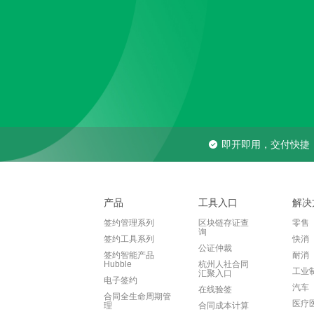
即开即用，交付快捷
产品
工具入口
解决
签约管理系列
区块链存证查
零售
询
签约工具系列
快消
公证仲裁
签约智能产品
耐消
Hubble
杭州人社合同
工业
汇聚入口
电子签约
汽车
在线验签
合同全生命周期管
医疗
理
合同成本计算