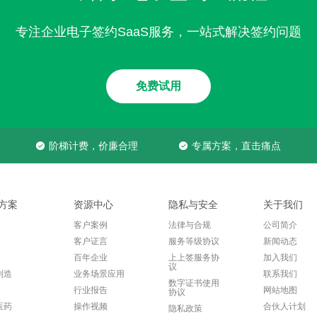
专注企业电子签约SaaS服务，一站式解决签约问题
免费试用
阶梯计费，价廉合理
专属方案，直击痛点
方案
资源中心
隐私与安全
关于我们
客户案例
法律与合规
公司简介
客户证言
服务等级协议
新闻动态
百年企业
上上签服务协
加入我们
议
制造
业务场景应用
联系我们
数字证书使用
行业报告
网站地图
协议
医药
操作视频
合伙人计划
隐私政策