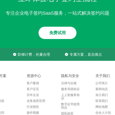
专注企业电子签约SaaS服务，一站式解决签约问题
免费试用
阶梯计费，价廉合理
专属方案，直击痛点
方案
资源中心
隐私与安全
关于我们
客户案例
法律与合规
公司简介
客户证言
服务等级协议
新闻动态
百年企业
上上签服务协
加入我们
议
制造
业务场景应用
联系我们
数字证书使用
行业报告
网站地图
协议
医药
操作视频
合伙人计划
隐私政策