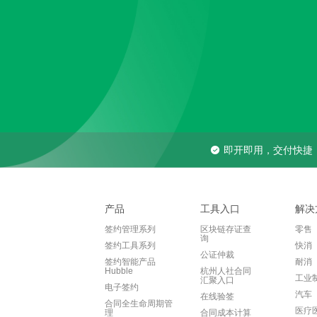
即开即用，交付快捷
产品
工具入口
解决
签约管理系列
区块链存证查
零售
询
签约工具系列
快消
公证仲裁
签约智能产品
耐消
Hubble
杭州人社合同
工业
汇聚入口
电子签约
汽车
在线验签
合同全生命周期管
医疗
理
合同成本计算