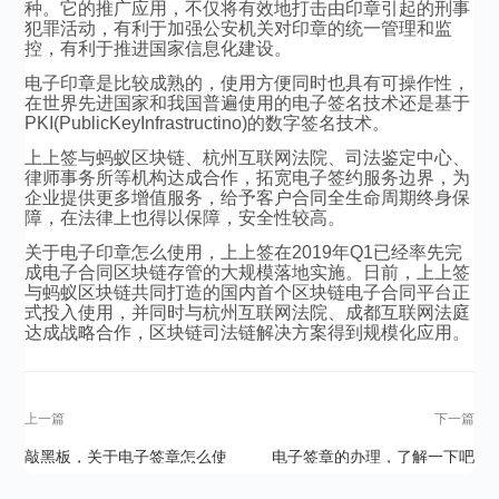
种。它的推广应用，不仅将有效地打击由印章引起的刑事
犯罪活动，有利于加强公安机关对印章的统一管理和监
控，有利于推进国家信息化建设。
电子印章是比较成熟的，使用方便同时也具有可操作性，
在世界先进国家和我国普遍使用的电子签名技术还是基于
PKI(PublicKeyInfrastructino)的数字签名技术。
上上签与蚂蚁区块链、杭州互联网法院、司法鉴定中心、
律师事务所等机构达成合作，拓宽电子签约服务边界，为
企业提供更多增值服务，给予客户合同全生命周期终身保
障，在法律上也得以保障，安全性较高。
关于电子印章怎么使用，上上签在2019年Q1已经率先完
成电子合同区块链存管的大规模落地实施。日前，上上签
与蚂蚁区块链共同打造的国内首个区块链电子合同平台正
式投入使用，并同时与杭州互联网法院、成都互联网法庭
达成战略合作，区块链司法链解决方案得到规模化应用。
上一篇
下一篇
敲黑板，关于电子签章怎么使
电子签章的办理，了解一下吧
用（理论篇）