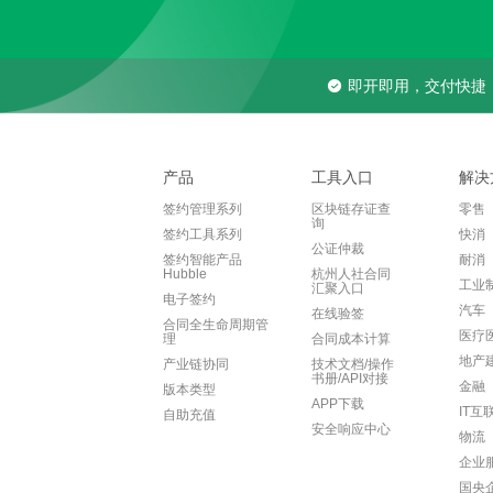
即开即用，交付快捷
产品
工具入口
解决
签约管理系列
区块链存证查
零售
询
签约工具系列
快消
公证仲裁
签约智能产品
耐消
Hubble
杭州人社合同
工业
汇聚入口
电子签约
汽车
在线验签
合同全生命周期管
医疗
理
合同成本计算
地产
产业链协同
技术文档/操作
书册/API对接
金融
版本类型
APP下载
IT互
自助充值
安全响应中心
物流
企业
国央