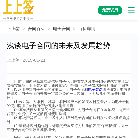
免费试用
上上签
>
合同百科
>
电子合同
>
百科详情
浅谈电子合同的未来及发展趋势
上上签
2019-05-21
目前，国内已基本实现信息电子化，唯有签名和电子印章仍然需要手写
或盖实体章，上上签相信，通过国家相关部门和电子签名服务厂商的共同努
力，以及用户对电子合同的逐渐认可，电子合同和
电子签名
将会在3-5年内迅
速普及，电子合同的未来一定是办公的一大趋势。下面从几个方面进行阐
述：
(1)云计算、互联网、移动互联网等技术的发展和日益普及，为电子合同
的使用提供了便捷的信息传播及销售通道。
(2)国家法律及政策的日益完善和成熟，为电子合同在互金领域、商旅平
台等行业提供了一定的传播使用基础。
(3)市场声音扩大，企业及个人用户对电子合同的认知度和接受度逐渐提
升。
(4)融资环境日趋优越，雄厚的资金支持为厂商的发展“保驾护航”，近三
年电子合同企业数量成倍增长。
同时，作为合同量非常大的公司来讲，电子合同还是非常值得推荐使用