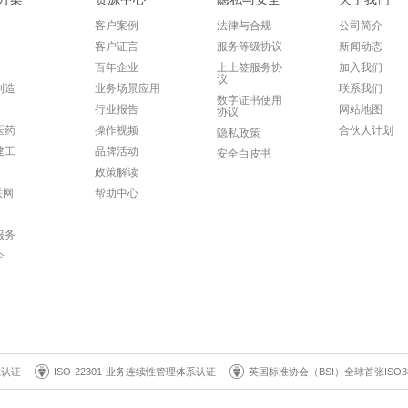
客户案例
法律与合规
公司简介
客户证言
服务等级协议
新闻动态
百年企业
上上签服务协
加入我们
议
制造
业务场景应用
联系我们
数字证书使用
行业报告
网站地图
协议
医药
操作视频
合伙人计划
隐私政策
建工
品牌活动
安全白皮书
政策解读
联网
帮助中心
服务
企
系认证
ISO 22301 业务连续性管理体系认证
英国标准协会（BSI）全球首张ISO3