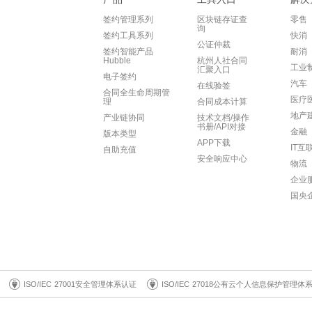
签约管理系列
区块链存证查
零售
询
签约工具系列
快消
公证仲裁
签约智能产品
耐消
Hubble
杭州人社合同
工业
汇聚入口
电子签约
汽车
在线验签
合同全生命周期管
医疗
理
合同成本计算
地产
产业链协同
技术文档/操作
书册/API对接
金融
版本类型
APP下载
IT互
自助充值
安全响应中心
物流
企业
国央
ISO/IEC 27001安全管理体系认证
ISO/IEC 27018公有云个人信息保护管理体