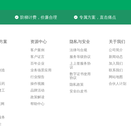
阶梯计费，价廉合理
专属方案，直击痛点
方案
资源中心
隐私与安全
关于我们
客户案例
法律与合规
公司简介
客户证言
服务等级协议
新闻动态
百年企业
上上签服务协
加入我们
议
制造
业务场景应用
联系我们
数字证书使用
行业报告
网站地图
协议
医药
操作视频
合伙人计划
隐私政策
建工
品牌活动
安全白皮书
政策解读
联网
帮助中心
服务
企