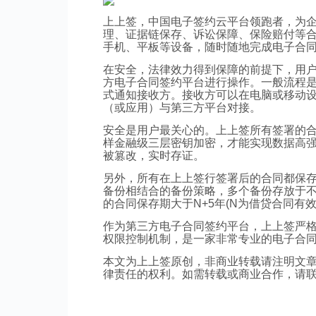
上上签，中国电子签约云平台领跑者，为
理、证据链保存、诉讼保障、保险赔付等
手机、平板等设备，随时随地完成电子合
在安全，法律效力得到保障的前提下，用
方电子合同签约平台进行操作。一般流程
式通知接收方。接收方可以在电脑或移动
（或应用）与第三方平台对接。
安全是用户最关心的。上上签所有签署的
样金融级三层密钥加密，才能实现数据高
被篡改，实时存证。
另外，所有在上上签行签署后的合同都保
备份相结合的备份策略，多个备份存放于
的合同保存期大于N+5年(N为借贷合同有效
作为第三方电子合同签约平台，上上签严
权限控制机制，是一家非常专业的电子合
本文为上上签原创，非商业转载请注明文
律责任的权利。如需转载或商业合作，请联系pr@