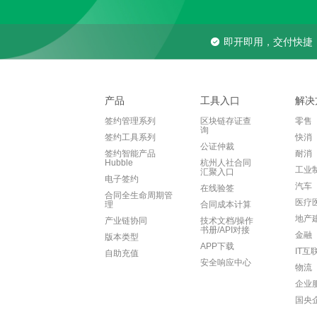
即开即用，交付快捷
产品
工具入口
解决
签约管理系列
区块链存证查
零售
询
签约工具系列
快消
公证仲裁
签约智能产品
耐消
Hubble
杭州人社合同
工业
汇聚入口
电子签约
汽车
在线验签
合同全生命周期管
医疗
理
合同成本计算
地产
产业链协同
技术文档/操作
书册/API对接
金融
版本类型
APP下载
IT互
自助充值
安全响应中心
物流
企业
国央