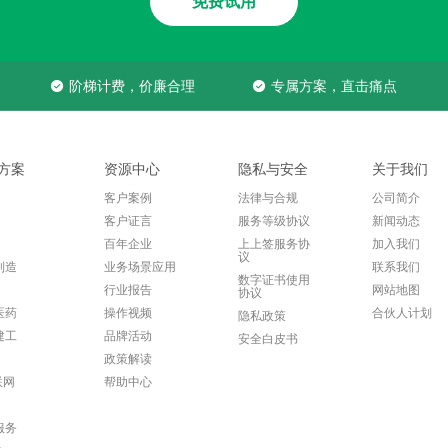
免费试用
阶梯计费，价廉合理
专属方案，直击痛点
方案
资源中心
隐私与安全
关于我们
客户案例
法律与合规
公司简介
客户证言
服务等级协议
新闻动态
百年企业
上上签服务协
加入我们
议
制造
业务场景应用
联系我们
数字证书使用
行业报告
网站地图
协议
医药
操作视频
合伙人计划
隐私政策
建工
品牌活动
安全白皮书
政策解读
联网
帮助中心
服务