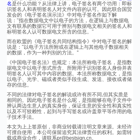
名
是什么功能？从法律上讲，电子签名有两个功用：即标
识签名人和表明签名人对文件内容的认可。因此联合国贸
发会的《电子签名演示法》中对电子签名作如下解
说："指在数据电文中以电子的方法，在逻辑上与数据电
文有联系的数据它可用于辨别与数据电文相关的签名人和
标明签名人认可数据电文所含的信息。"
而在欧盟的《电子签名共同结构指令》中对电子签名的解
说是："以电子方法所附或在逻辑上与其他电子数据相关
的数据，作为一种判别的方法。”
《中国电子签名法》也规定：本法所称电子签名，是指数
据电文中以电子形式所含、所附用于识别签名人身份并表
明签名人认可其中内容的数据。本法所称数据电文，是指
以电子、光学、磁或者类似手段生成、发送、接收或者储
存的信息。
不同的法律对电子签名的解说或许有所不同,但其实质是
相同的。因此电子签名是什么呢，是指能够在电子文件中
辨认两边生意人的真实身份，保证生意的安全性和真实性
以及不可狡赖性，起到与手写签名或许盖章平等作用的电
子技术手法。
本文为上上签原创，非商业转载请注明文章来源。未经许
可擅自使用，本公司保留追究其法律责任的权利。如需转
载或商业合作，请联系pr@bestsign.cn。