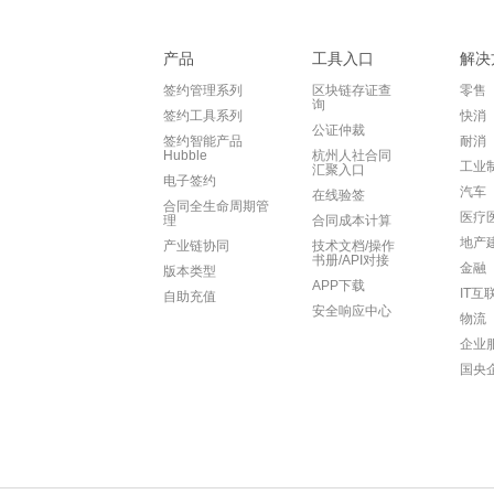
产品
工具入口
解决
签约管理系列
区块链存证查
零售
询
签约工具系列
快消
公证仲裁
签约智能产品
耐消
Hubble
杭州人社合同
工业
汇聚入口
电子签约
汽车
在线验签
合同全生命周期管
医疗
理
合同成本计算
地产
产业链协同
技术文档/操作
书册/API对接
金融
版本类型
APP下载
IT互
自助充值
安全响应中心
物流
企业
国央