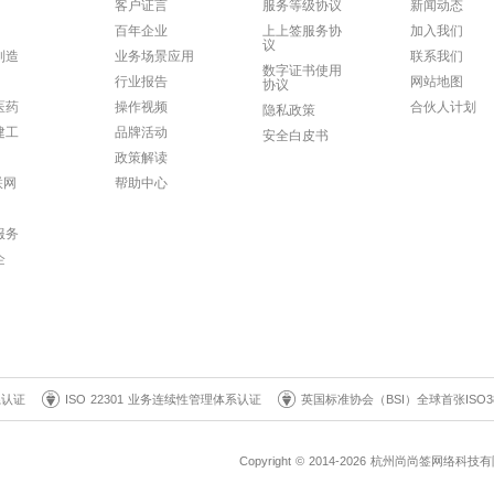
客户证言
服务等级协议
新闻动态
百年企业
上上签服务协
加入我们
议
制造
业务场景应用
联系我们
数字证书使用
行业报告
网站地图
协议
医药
操作视频
合伙人计划
隐私政策
建工
品牌活动
安全白皮书
政策解读
联网
帮助中心
服务
企
系认证
ISO 22301 业务连续性管理体系认证
英国标准协会（BSI）全球首张ISO3
Copyright © 2014-2026 杭州尚尚签网络