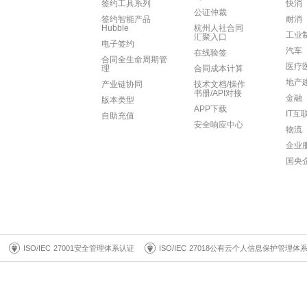
签约工具系列
快消
公证仲裁
签约智能产品
耐消
Hubble
杭州人社合同
工业
汇聚入口
电子签约
汽车
在线验签
合同全生命周期管
医疗
理
合同成本计算
地产
产业链协同
技术文档/操作
书册/API对接
金融
版本类型
APP下载
IT互
自助充值
安全响应中心
物流
企业
国央
ISO/IEC 27001安全管理体系认证
ISO/IEC 27018公有云个人信息保护管理体