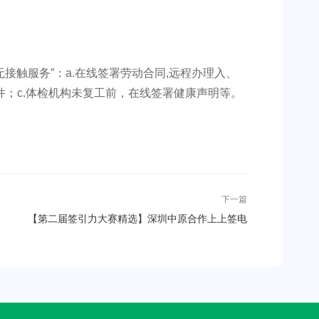
接触服务”：a.在线签署劳动合同,远程办理入、
文件；c.体检机构未复工前，在线签署健康声明等。
下一篇
【第二届签引力大赛精选】深圳中原合作上上签电
子签约 实现“停工不停产”