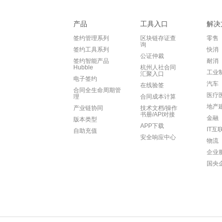
产品
工具入口
解决
签约管理系列
区块链存证查
零售
询
签约工具系列
快消
公证仲裁
签约智能产品
耐消
Hubble
杭州人社合同
工业
汇聚入口
电子签约
汽车
在线验签
合同全生命周期管
医疗
理
合同成本计算
地产
产业链协同
技术文档/操作
书册/API对接
金融
版本类型
APP下载
IT互
自助充值
安全响应中心
物流
企业
国央