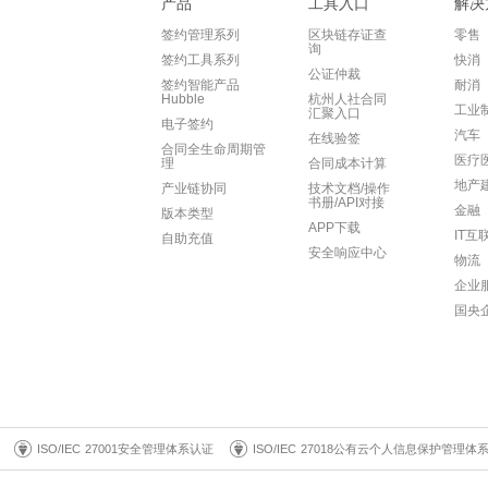
产品
工具入口
解决
签约管理系列
区块链存证查
零售
询
签约工具系列
快消
公证仲裁
签约智能产品
耐消
Hubble
杭州人社合同
工业
汇聚入口
电子签约
汽车
在线验签
合同全生命周期管
医疗
理
合同成本计算
地产
产业链协同
技术文档/操作
书册/API对接
金融
版本类型
APP下载
IT互
自助充值
安全响应中心
物流
企业
国央
ISO/IEC 27001安全管理体系认证
ISO/IEC 27018公有云个人信息保护管理体