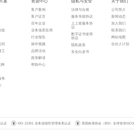
方案
资源中心
隐私与安全
关于我们
客户案例
法律与合规
公司简介
客户证言
服务等级协议
新闻动态
百年企业
上上签服务协
加入我们
议
制造
业务场景应用
联系我们
数字证书使用
行业报告
网站地图
协议
医药
操作视频
合伙人计划
隐私政策
建工
品牌活动
安全白皮书
政策解读
联网
帮助中心
服务
企
系认证
ISO 22301 业务连续性管理体系认证
英国标准协会（BSI）全球首张ISO3