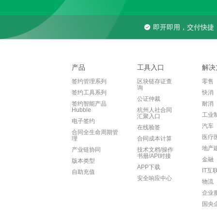
即开即用，交付快捷
产品
工具入口
解决
签约管理系列
区块链存证查
零售
询
签约工具系列
快消
公证仲裁
签约智能产品
耐消
Hubble
杭州人社合同
工业
汇聚入口
电子签约
汽车
在线验签
合同全生命周期管
医疗
理
合同成本计算
地产
产业链协同
技术文档/操作
书册/API对接
金融
版本类型
APP下载
IT互
自助充值
安全响应中心
物流
企业
国央