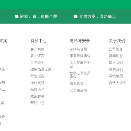
阶梯计费，价廉合理
专属方案，直击痛点
方案
资源中心
隐私与安全
关于我们
客户案例
法律与合规
公司简介
客户证言
服务等级协议
新闻动态
百年企业
上上签服务协
加入我们
议
制造
业务场景应用
联系我们
数字证书使用
行业报告
网站地图
协议
医药
操作视频
合伙人计划
隐私政策
建工
品牌活动
安全白皮书
政策解读
联网
帮助中心
服务
企