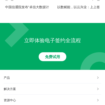
中国信通院发布“卓信大数据计
以数赋能，以云兴业：上上签
划”名单，上上签行业内率先入
携手华为云，推动电子签约高
选
质量发展
立即体验电子签约全流程
免费试用
产品
解决方案
资源中心