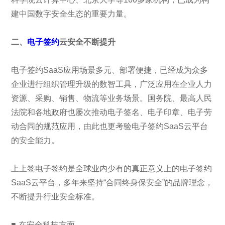
建中国数字安全生态的重要力量。
二、
电子签约
云安全不断提升
电子签约SaaS应用场景多元、部署便捷，已经成为众多
企业进行组织管理升级的数智工具，广泛应用在企业人力
资源、采购、销售、物流等业务场景。国务院、最高人民
法院和各地政府也屡次推动电子签名、电子印章、电子劳
动合同的规范应用，由此也更考验电子签约SaaS云平台
的安全能力。
上上签电子签约是全球业内少有的真正意义上的电子签约
SaaS云平台，多年来坚持“合同终身保安全”的品牌理念，
不断提升行业安全标准。
■ 在安全科技方面