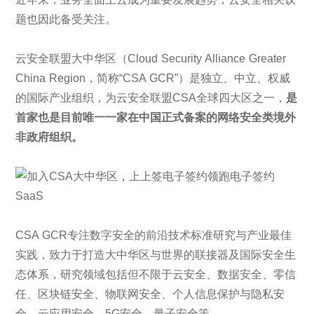
题也因此备受关注。
云安全联盟大中华区（Cloud Security Alliance Greater
China Region，简称“CSA GCR”）是独立、中立、权威
的国际产业组织，为云安全联盟CSA全球四大区之一，
是
首家也是目前唯一一家在中国正式备案的网络安全类境外
非政府组织。
CSA GCR专注数字安全的前沿技术标准研究与产业最佳
实践，致力于打造大中华区与世界的联接器及国际安全生
态体系，研究领域包括但不限于云安全、数据安全、零信
任、区块链安全、物联网安全、个人信息保护与隐私安
全、云应用安全、5G安全、量子安全等。