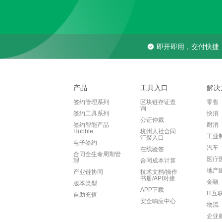
即开即用，交付快捷
产品
工具入口
解决
签约管理系列
区块链存证查
零售
询
签约工具系列
快消
公证仲裁
签约智能产品
耐消
Hubble
杭州人社合同
工业
汇聚入口
电子签约
汽车
在线验签
合同全生命周期管
医疗
理
合同成本计算
地产
产业链协同
技术文档/操作
书册/API对接
金融
版本类型
APP下载
IT互
自助充值
安全响应中心
物流
企业