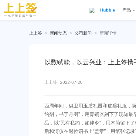
Hubble
产品
上上签
>
新闻动态
>
公司新闻
>
新闻详情
以数赋能，以云兴业：上上签携
上上签
2022-07-20
西周年间，裘卫用玉质礼器和皮裘礼服，换
约剂，书于丹图”，用青铜器刻下了现知最
品，以“民有私约，如律令”，用木简留下
后和溥仪在退位诏书上“盖章”，用纸张记