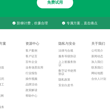
免费试用
阶梯计费，价廉合理
专属方案，直击痛点
方案
资源中心
隐私与安全
关于我们
客户案例
法律与合规
公司简介
客户证言
服务等级协议
新闻动态
百年企业
上上签服务协
加入我们
议
制造
业务场景应用
联系我们
数字证书使用
行业报告
网站地图
协议
医药
操作视频
合伙人计划
隐私政策
建工
品牌活动
安全白皮书
政策解读
联网
帮助中心
服务