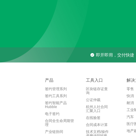
即开即用，交付快捷
产品
工具入口
解决
签约管理系列
区块链存证查
零售
询
签约工具系列
快消
公证仲裁
签约智能产品
耐消
Hubble
杭州人社合同
工业
汇聚入口
电子签约
汽车
在线验签
合同全生命周期管
医疗
理
合同成本计算
地产
产业链协同
技术文档/操作
书册/API对接