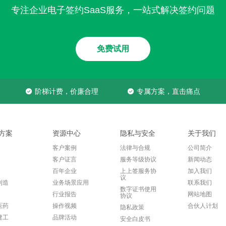
专注企业电子签约SaaS服务，一站式解决签约问题
免费试用
阶梯计费，价廉合理
专属方案，直击痛点
方案
资源中心
隐私与安全
关于我们
客户案例
法律与合规
公司简介
客户证言
服务等级协议
新闻动态
百年企业
上上签服务协
加入我们
议
制造
业务场景应用
联系我们
数字证书使用
行业报告
网站地图
协议
医药
操作视频
合伙人计划
隐私政策
建工
品牌活动
安全白皮书