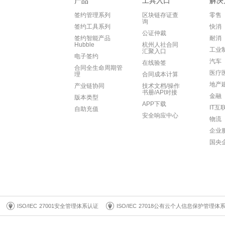
产品
工具入口
解决
签约管理系列
区块链存证查
零售
询
签约工具系列
快消
公证仲裁
签约智能产品
耐消
Hubble
杭州人社合同
工业
汇聚入口
电子签约
汽车
在线验签
合同全生命周期管
医疗
理
合同成本计算
地产
产业链协同
技术文档/操作
书册/API对接
金融
版本类型
APP下载
IT互
自助充值
安全响应中心
物流
企业
国央
ISO/IEC 27001安全管理体系认证
ISO/IEC 27018公有云个人信息保护管理体