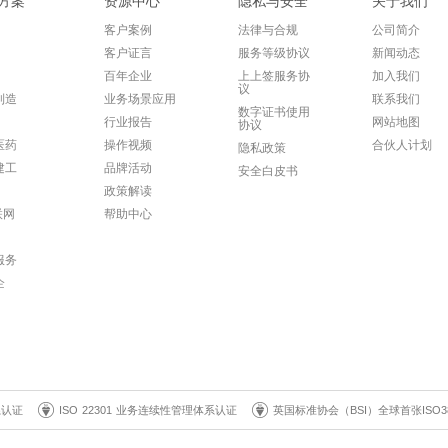
方案
资源中心
隐私与安全
关于我们
客户案例
法律与合规
公司简介
客户证言
服务等级协议
新闻动态
百年企业
上上签服务协
加入我们
议
制造
业务场景应用
联系我们
数字证书使用
行业报告
网站地图
协议
医药
操作视频
合伙人计划
隐私政策
建工
品牌活动
安全白皮书
政策解读
联网
帮助中心
服务
企
系认证
ISO 22301 业务连续性管理体系认证
英国标准协会（BSI）全球首张ISO3