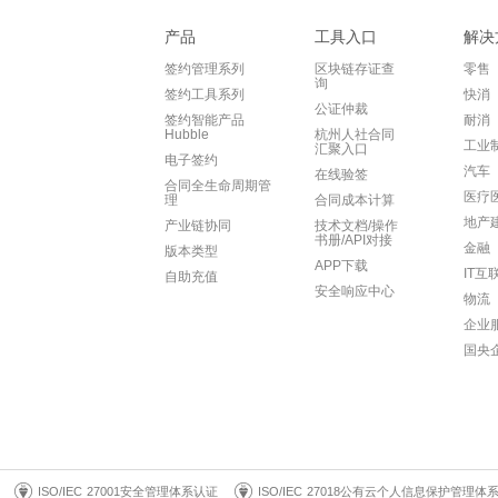
产品
工具入口
解决
签约管理系列
区块链存证查
零售
询
签约工具系列
快消
公证仲裁
签约智能产品
耐消
Hubble
杭州人社合同
工业
汇聚入口
电子签约
汽车
在线验签
合同全生命周期管
医疗
理
合同成本计算
地产
产业链协同
技术文档/操作
书册/API对接
金融
版本类型
APP下载
IT互
自助充值
安全响应中心
物流
企业
国央
ISO/IEC 27001安全管理体系认证
ISO/IEC 27018公有云个人信息保护管理体