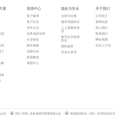
方案
资源中心
隐私与安全
关于我们
客户案例
法律与合规
公司简介
客户证言
服务等级协议
新闻动态
百年企业
上上签服务协
加入我们
议
制造
业务场景应用
联系我们
数字证书使用
行业报告
网站地图
协议
医药
操作视频
合伙人计划
隐私政策
建工
品牌活动
安全白皮书
政策解读
联网
帮助中心
服务
企
系认证
ISO 22301 业务连续性管理体系认证
英国标准协会（BSI）全球首张ISO3