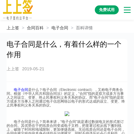
免费试用
上上签
>
合同百科
>
电子合同
>
百科详情
电子合同是什么，有着什么样的一个
作用
上上签
2019-05-21
电子合同
是什么？电子合同（Electronic contract），又称电子商务合
同。根据《中华人民共和国合同法》的定义，“合同”指的是双方或多方当事
人之间设立、变更、终止民事权利义务关系的协议。而“电子合同”指的是双
方或多方当事人之间通过电子信息网络以电子的形式达成的设立、变更、终
止民事权利义务关系的协议。
电子合同是什么？简单来讲，“电子合同”就是通过数据电文的形式签订
的合同。其优势在于把纸质合同变成电子文档，把签署过程从线下搬到线
上，破除了时间和地域限制，更加便捷高效。无论纸质合同还是电子合同，
合同中规定的内容本身必须符合法律规定，同时不得违反社会公共利益、公