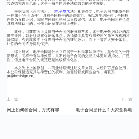
共道德和善良风俗，这是一份合同具备法律效力的基本前提。
根据我国《合同法》、《
电子签名
法》相关条文，电子合同与纸质合同
一样属于“合同原件”，具有合同原件的法律效力。所以发生纠纷时，合同原
件作为直接证据，法院与仲裁机构可以直接采信。因此，电子合同同样也是
具有法律认可的，可作为证据在法庭上使用。
此外，目前市面上提供电子合同的服务非常多，鉴于电子数据取证的高
度专业性，就必须能够保证这几点，必须借由具有权威资质的第三方机构才
能保障，否则就谈不上保障电子合同的证明效力，而上上签四大安全体系，
让你的合同终身得到保护。
综上所述，电子合同是什么？它属于一种民事法律行为，是合同的一种
新形式，同样带有法律效应，只不过电子合同的交易主体更加虚拟化、广泛
性，但是电子合同的规范还是比较标准化的。
本文为上上签原创，非商业转载请注明文章来源。未经许可擅自使用，
本公司保留追究其法律责任的权利。如需转载或商业合作，请联系
pr@bestsign.cn。
上一篇
下一篇
网上如何签合同，方式有哪
电子合同是什么？大家觉得电
些？
子合同有用吗？