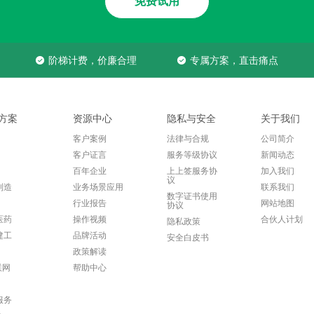
免费试用
阶梯计费，价廉合理
专属方案，直击痛点
方案
资源中心
隐私与安全
关于我们
客户案例
法律与合规
公司简介
客户证言
服务等级协议
新闻动态
百年企业
上上签服务协
加入我们
议
制造
业务场景应用
联系我们
数字证书使用
行业报告
网站地图
协议
医药
操作视频
合伙人计划
隐私政策
建工
品牌活动
安全白皮书
政策解读
联网
帮助中心
服务