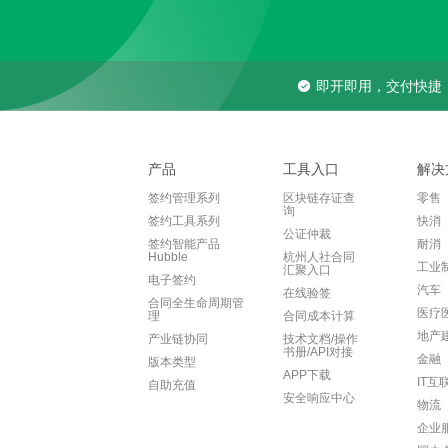
即开即用，交付快捷
产品
工具入口
解决
签约管理系列
区块链存证查
零售
询
签约工具系列
快消
公证仲裁
签约智能产品
耐消
Hubble
杭州人社合同
工业
汇聚入口
电子签约
汽车
在线验签
合同全生命周期管
医疗
理
合同成本计算
地产
产业链协同
技术文档/操作
书册/API对接
金融
版本类型
APP下载
IT互
自助充值
安全响应中心
物流
企业