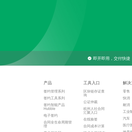
即开即用，交付快捷
产品
工具入口
解决
签约管理系列
区块链存证查
零售
询
签约工具系列
快消
公证仲裁
签约智能产品
耐消
Hubble
杭州人社合同
工业
汇聚入口
电子签约
汽车
在线验签
合同全生命周期管
医疗
理
合同成本计算