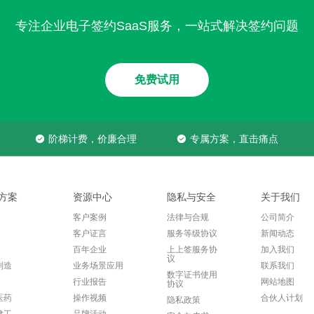
专注企业电子签约SaaS服务，一站式解决签约问题
免费试用
阶梯计费，价廉合理
专属方案，直击痛点
方案
资源中心
隐私与安全
关于我们
客户案例
法律与合规
公司简介
客户证言
服务等级协议
新闻动态
百年企业
上上签服务协
加入我们
议
制造
业务场景应用
联系我们
数字证书使用
行业报告
网站地图
协议
医药
操作视频
合伙人计划
隐私政策