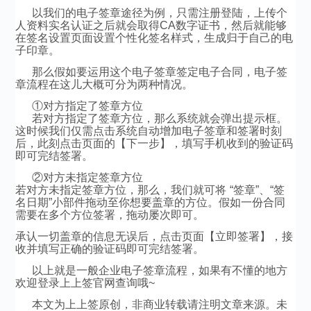
以我们的电子签章途径为例，只需注册登陆，上传个
人资料实名认证之后就会取得CA数字证书，然后就能够
在签名设置页面设置个性化签名样式，生成归于自己的电
子印章。
那么假如要运用这个电子签章签定电子合同，电子签
章流程在这儿大概可分为两种情况。
①对方指定了签章方位
若对方指定了签章方位，那么系统就会弹出提示框。
这时候我们仅需点击系统自动增加电子签章和签署时刻
后，此刻点击页面的【下一步】，填写手机收到的验证码
即可完结签署。
②对方未指定签章方位
若对方未指定签章方位，那么，我们就可将 “签章”、“签
名日期”小部件拖动至你想要盖章的方位。假如一份合同
需要在多个方位签署，拖动屡次即可。
承认一切盖章的信息无误后，点击页面【立即签署】，接
收并填写正确的验证码即可完结签署。
以上就是一般企业电子签章流程，如果有不懂的地方
欢迎登录上上签官网查询哦~
本文为上上签原创，非商业转载请注明文章来源。未